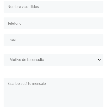
Nombre
Teléfono
Email
ASUNTO
Asunto
Mensaje