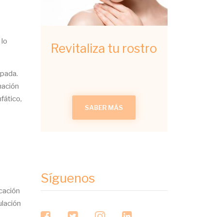
 lo
Revitaliza tu rostro
apada.
mación
fático,
SABER MÁS
Síguenos
cación
ulación
facebook
twitter
instagram
linkedin