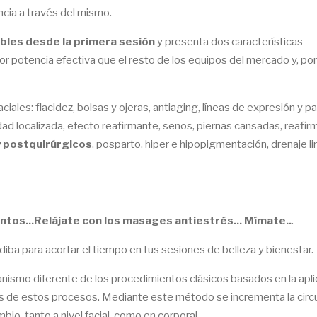
ncia a través del mismo.
bles desde la primera sesión
y presenta dos características
r potencia efectiva que el resto de los equipos del mercado y, por
ciales: flacidez, bolsas y ojeras, antiaging, líneas de expresión y p
idad localizada, efecto reafirmante, senos, piernas cansadas, reafir
y postquirúrgicos
, posparto, hiper e hipopigmentación, drenaje lin
tos...Relájate con los masages antiestrés... Mímate..
.
ba para acortar el tiempo en tus sesiones de belleza y bienestar.
ismo diferente de los procedimientos clásicos basados en la apli
nes de estos procesos. Mediante este método se incrementa la circ
io, tanto a nivel facial, como en corporal