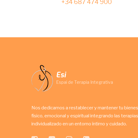
+34 687 474 900
Esi
Espai de Terapia Integrativa
Nos dedicamos a restablecer y mantener tu bienesta
físico, emocional y espiritual integrando las tera
individualizado en un entorno íntimo y cuidado.