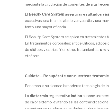
mediante la circulación de corrientes de alta frecue
El
Beauty Care System
asegura resultados visi
exclusivas: una tecnología de vanguardia y una mayo
tanto, una mayor eficacia.
El
Beauty Care System
se aplica en tratamientos fa
En tratamientos corporales: anticelulíticos, adipos
de glúteos y estrías. Y en otros tratamientos:
pre 
etcétera.
Cuídate... Recupérate con nuestros tratamien
Ponemos a su alcance la moderna tecnología de Indi
La
diatermia
regenerativa
Indiba
supone un mecan
de calor externo, evitando así las contraindicacio
sanguínea, se produce un verdadero y duradero camb