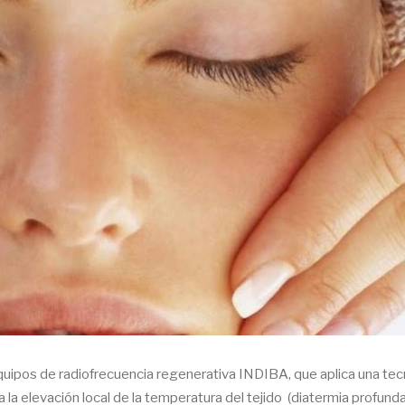
equipos de radiofrecuencia regenerativa INDIBA, que aplica una tec
 la elevación local de la temperatura del tejido (diatermia profunda