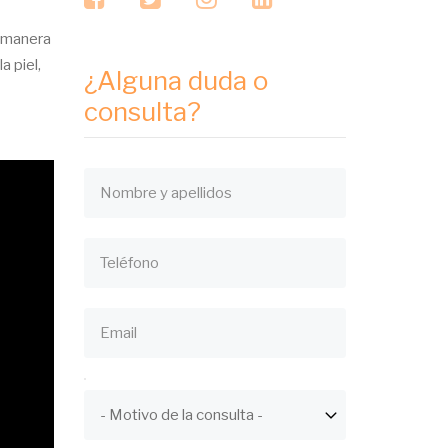
e manera
a piel,
¿Alguna duda o
consulta?
Nombre
Teléfono
Email
ASUNTO
Asunto